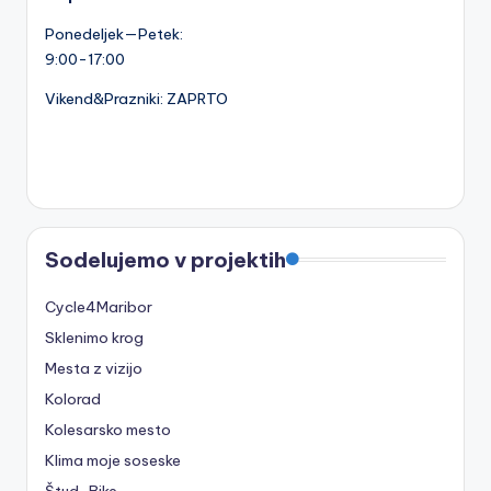
Ponedeljek—Petek:
9:00-17:00
Vikend&Prazniki: ZAPRTO
Sodelujemo v projektih
Cycle4Maribor
Sklenimo krog
Mesta z vizijo
Kolorad
Kolesarsko mesto
Klima moje soseske
Štud-Bike