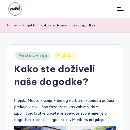
Skip
M
to
Za
content
Home
Projekti
Kako ste doživeli naše dogodke?
varen,
K
povezan
M
in
kolesarjem
|
prijazen
Posted
Mesta z vizijo
Projekti
M
Maribor
in
Kako ste doživeli
a
ri
naše dogodke?
b
o
Projekt Mesta z vizijo – dialog v urbani skupnosti počasi
r
prehaja v zaključno fazo, zato vas vabimo, da z
izpolnitvijo kratke ankete prispevate svoje mnenje o
s
dogodkih, ki smo jih organizirali v Mariboru in Ljubljani.
k