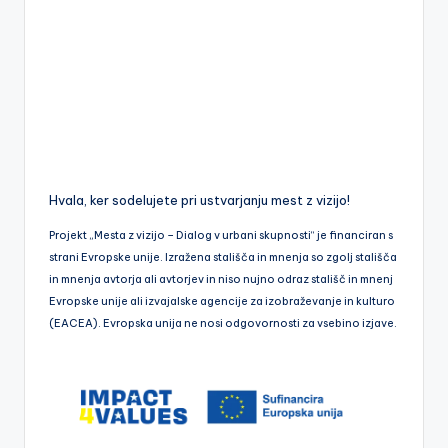
Hvala, ker sodelujete pri ustvarjanju mest z vizijo!
Projekt „Mesta z vizijo – Dialog v urbani skupnosti“ je financiran s
strani Evropske unije. Izražena stališča in mnenja so zgolj stališča
in mnenja avtorja ali avtorjev in niso nujno odraz stališč in mnenj
Evropske unije ali izvajalske agencije za izobraževanje in kulturo
(EACEA). Evropska unija ne nosi odgovornosti za vsebino izjave.