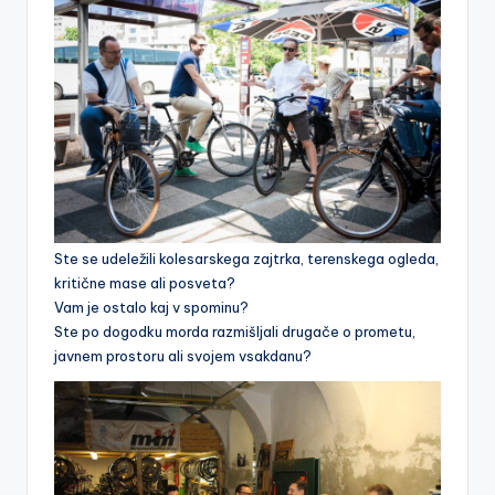
a
k
o
le
s
a
r
Ste se udeležili kolesarskega zajtrka, terenskega ogleda,
s
kritične mase ali posveta?
k
Vam je ostalo kaj v spominu?
Ste po dogodku morda razmišljali drugače o prometu,
a
javnem prostoru ali svojem vsakdanu?
m
r
e
ž