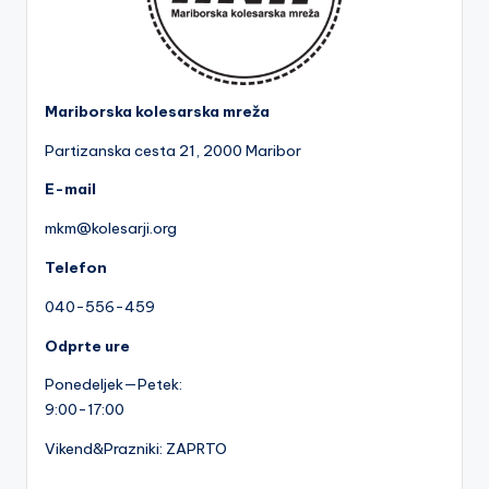
a
Mariborska kolesarska mreža
Partizanska cesta 2
1, 2000 Maribor
E-mail
mkm@kolesarji.org
Telefon
040-556-459
Odprte ure
Ponedeljek—Petek:
9:00-17:00
Vikend&Prazniki: ZAPRTO