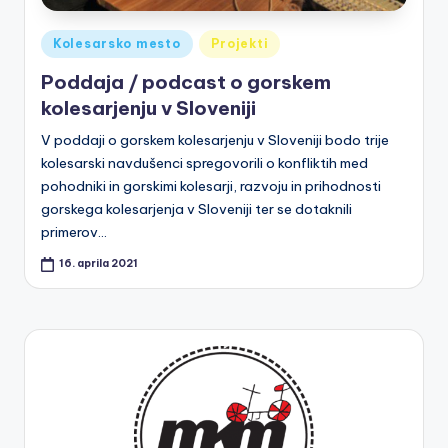
a
Posted
k
Kolesarsko mesto
Projekti
in
o
Poddaja / podcast o gorskem
kolesarjenju v Sloveniji
le
V poddaji o gorskem kolesarjenju v Sloveniji bodo trije
s
kolesarski navdušenci spregovorili o konfliktih med
a
pohodniki in gorskimi kolesarji, razvoju in prihodnosti
gorskega kolesarjenja v Sloveniji ter se dotaknili
r
primerov…
s
16. aprila 2021
k
a
m
r
e
ž