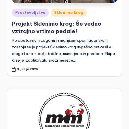
a
Posted
k
Prostovoljstvo
Sklenimo krog
in
o
Projekt Sklenimo krog: Še vedno
vztrajno vrtimo pedale!
le
Po obetavnem zagonu in manjšem spomladanskem
s
zastoju se je projekt Sklenimo krog uspešno prevesil v
a
drugo fazo – bolj stabilno, usmerjeno in predano. Ekipa,
ki se je izoblikovala skozi mesece…
r
s
3. junija 2025
k
a
m
r
e
ž