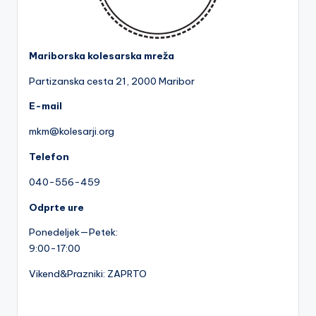
a
Mariborska kolesarska mreža
Partizanska cesta 2
1, 2000 Maribor
E-mail
mkm@kolesarji.org
Telefon
040-556-459
Odprte ure
Ponedeljek—Petek:
9:00-17:00
Vikend&Prazniki: ZAPRTO