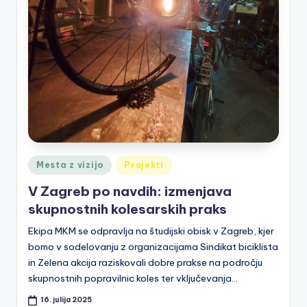
a
Posted
Mesta z vizijo
Projekti
in
V Zagreb po navdih: izmenjava
skupnostnih kolesarskih praks
Ekipa MKM se odpravlja na študijski obisk v Zagreb, kjer
bomo v sodelovanju z organizacijama Sindikat biciklista
in Zelena akcija raziskovali dobre prakse na področju
skupnostnih popravilnic koles ter vključevanja…
16. julija 2025