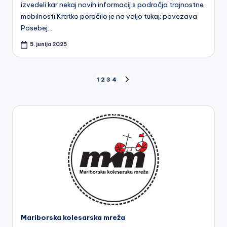
izvedeli kar nekaj novih informacij s področja trajnostne
mobilnosti.Kratko poročilo je na voljo tukaj: povezava
Posebej…
5. junija 2025
Številčenje
1
2
3
4
NEXT
PAGE
prispevkov
Mariborska kolesarska mreža