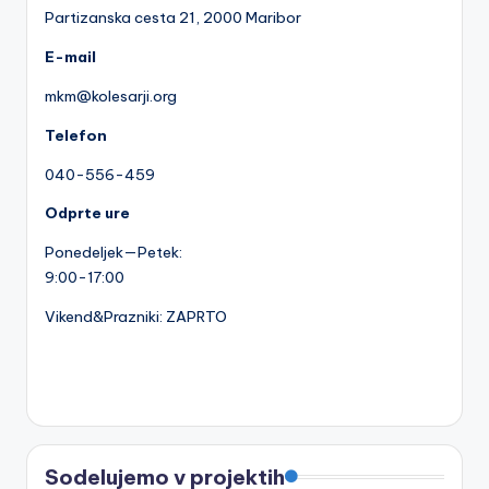
Partizanska cesta 2
1, 2000 Maribor
E-mail
mkm@kolesarji.org
Telefon
040-556-459
Odprte ure
Ponedeljek—Petek:
9:00-17:00
Vikend&Prazniki: ZAPRTO
Sodelujemo v projektih