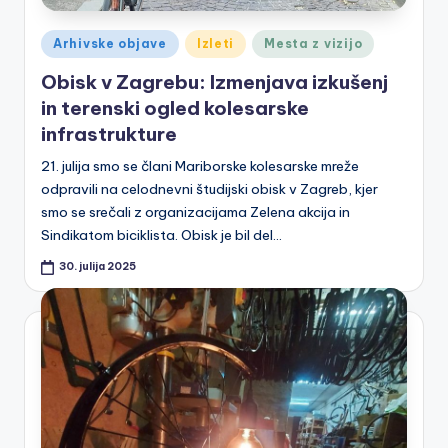
a
Posted
k
Arhivske objave
Izleti
Mesta z vizijo
in
o
Obisk v Zagrebu: Izmenjava izkušenj
in terenski ogled kolesarske
le
infrastrukture
s
21. julija smo se člani Mariborske kolesarske mreže
a
odpravili na celodnevni študijski obisk v Zagreb, kjer
r
smo se srečali z organizacijama Zelena akcija in
Sindikatom biciklista. Obisk je bil del…
s
30. julija 2025
k
a
m
r
e
ž