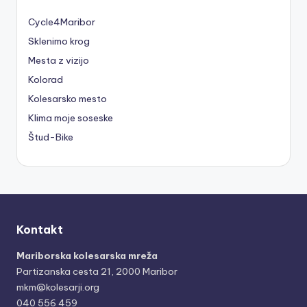
Cycle4Maribor
Sklenimo krog
Mesta z vizijo
Kolorad
Kolesarsko mesto
Klima moje soseske
Štud-Bike
Kontakt
Mariborska kolesarska mreža
Partizanska cesta 21, 2000 Maribor
mkm@kolesarji.org
040 556 459