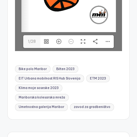
a
1/28
Tags:
Bike polo Maribor
Bilten 2023
EIT Urbana mobilnost RIS Hub Slovenija
ETM 2023
Klima moje soseske 2023
Mariborska kolesarska mreža
Umetnostna galerija Maribor
zavod za gradbeništvo