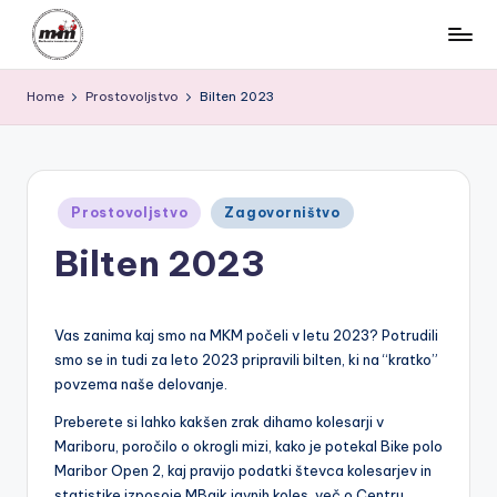
Skip
M
to
Za
content
Home
Prostovoljstvo
Bilten 2023
varen,
K
povezan
M
in
kolesarjem
|
prijazen
Posted
Prostovoljstvo
Zagovorništvo
M
Maribor
in
Bilten 2023
a
ri
b
Vas zanima kaj smo na MKM počeli v letu 2023? Potrudili
smo se in tudi za leto 2023 pripravili bilten, ki na “kratko”
o
povzema naše delovanje.
r
Preberete si lahko kakšen zrak dihamo kolesarji v
s
Mariboru, poročilo o okrogli mizi, kako je potekal Bike polo
Maribor Open 2, kaj pravijo podatki števca kolesarjev in
k
statistike izposoje MBajk javnih koles, več o Centru