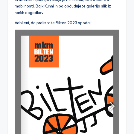
a
mobilnosti, Bajk Kuhni in pa občudujete galerijo slik iz
naših dogodkov.
k
Vabljeni, da prelistate Bilten 2023 spodaj!
o
le
s
a
r
s
k
a
m
r
e
ž