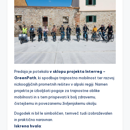
a
k
o
le
s
a
r
s
Predaja je potekala
v sklopu projekta Interreg –
GreenPath
, ki spodbuja trajnostno mobilnost ter razvoj
k
nizkoogljičnih prometnih rešitev v alpski regiji. Namen
a
projekta je izboljšati pogoje za trajnostne oblike
mobilnosti in s tem prispevati k bolj zdravemu,
m
čistejšemu in povezanemu življenjskemu okolju.
r
Dogodek ni bil le simboličen, temveč tudi izobraževalen
e
in praktično naravnan.
Iskrena hvala
:
ž