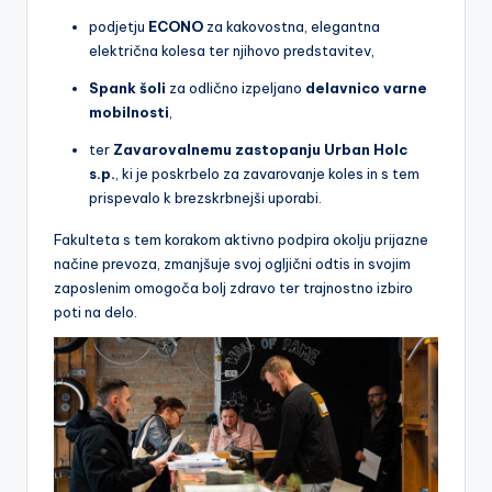
podjetju
ECONO
za kakovostna, elegantna
a
električna kolesa ter njihovo predstavitev,
Spank šoli
za odlično izpeljano
delavnico varne
mobilnosti
,
ter
Zavarovalnemu zastopanju Urban Holc
s.p.
, ki je poskrbelo za zavarovanje koles in s tem
prispevalo k brezskrbnejši uporabi.
Fakulteta s tem korakom aktivno podpira okolju prijazne
načine prevoza, zmanjšuje svoj ogljični odtis in svojim
zaposlenim omogoča bolj zdravo ter trajnostno izbiro
poti na delo.