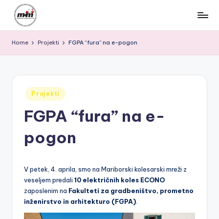
Skip
M
to
Za
content
Home
Projekti
FGPA “fura” na e-pogon
varen,
K
povezan
M
in
kolesarjem
|
prijazen
Posted
Projekti
M
Maribor
in
FGPA “fura” na e-
a
ri
pogon
b
o
V petek, 4. aprila, smo na Mariborski kolesarski mreži z
r
veseljem predali
10 električnih koles ECONO
zaposlenim na
Fakulteti za gradbeništvo, prometno
s
inženirstvo in arhitekturo (FGPA)
.
k