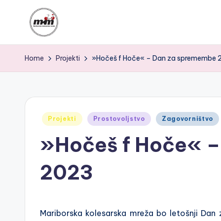
Skip
to
M
Za
content
Home
Projekti
»Hočeš f Hoče« – Dan za spremembe 
varen,
K
povezan
M
in
kolesarjem
|
prijazen
Posted
Projekti
Prostovoljstvo
Zagovorništvo
M
in
Maribor
»Hočeš f Hoče« 
a
2023
ri
b
o
Mariborska kolesarska mreža bo letošnji D