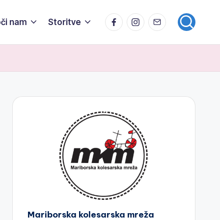
Facebook
Instagram
Email
či nam
Storitve
Mariborska kolesarska mreža