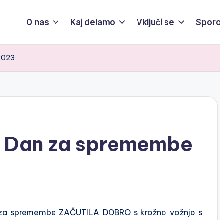
O nas
Kaj delamo
Vključi se
Sporo
2023
– Dan za spremembe
an za spremembe ZAČUTILA DOBRO s krožno vožnjo s