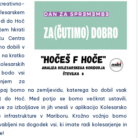
reativno-
olesarskem
vodi do Hoč
 tem hkrati
ču Centra
mo dobili v
o na kratko
olesarskih
 bodo vsi
anjem za
Skupaj bomo na zemljevidu, katerega bo dobil vsak
pot do Hoč. Med potjo se bomo večkrat ustavili,
ve za izboljšave in jih vnesli v aplikacijo Kolesarsko
ke infrastrukture v Mariboru. Krožno vožnjo bomo
vabljeni na dogodek vsi, ki imate radi kolesarjenje in
e!