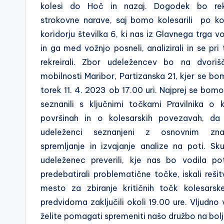
kolesi do Hoč in nazaj. Dogodek bo rek
r
strokovne narave, saj bomo kolesarili po k
s
koridorju številka 6, ki nas iz Glavnega trga 
in ga med vožnjo posneli, analizirali in se pri
k
rekreirali. Zbor udeležencev bo na dvoriš
a
mobilnosti Maribor, Partizanska 21, kjer se bo
torek 11. 4. 2023 ob 17.00 uri. Najprej se bom
k
seznanili s ključnimi točkami Pravilnika o k
o
površinah in o kolesarskih povezavah, da
udeleženci seznanjeni z osnovnim zn
l
spremljanje in izvajanje analize na poti. 
e
udeleženec preverili, kje nas bo vodila 
predebatirali problematične točke, iskali rešit
s
mesto za zbiranje kritičnih točk kolesars
a
predvidoma zaključili okoli 19.00 ure. Vljudno 
želite pomagati spremeniti našo družbo na bolj
r