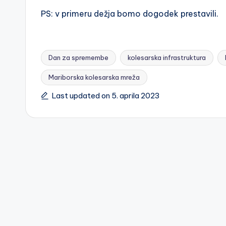
PS: v primeru dežja bomo dogodek prestavili.
s
k
a
Dan za spremembe
kolesarska infrastruktura
Mariborska kolesarska mreža
m
Tags:
Last updated on 5. aprila 2023
r
e
ž
a