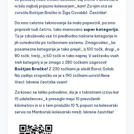
ni bilo najbolj prijazno kolesarjem_kam! Za njim sta se
zvrstila Boštjan Bračko in Žiga Ozvaldič. Čestitke!
Da smo celotno tekmovanje še malo popestrili, pa smo
pripravili tudi četrto, tako imenovano
super kategorijo.
Ta je združevala vse tri predhodno naštete kategorije in
jih ovrednotila po točkovnem sistemu. Zmagovalec_ka
posamezne kategorije je tako prejel_a 100 točk, drugi_a
80 točk, tretji_a 60 točk in tako naprej. V seštevku vseh
treh kategorij si je zmago z 280 točkami zagotovil
Boštjan Bračko!
Z 230 točkami je sledil Borut Golob.
Na zadnjo stopničko se je s 190 točkami uvrstil Rene
Vrecl. Iskrene čestitke vsem!
Za konec se lahko pohvalimo, da je v tokratnem izzivu kar
15 udeležencev_k preseglo mejo 10 prevoženih
kilometrov in si s tem prislužilo 10 % popust na kolesarski
servis na Mariborski kolesarski mreži. Iskrene čestitke!