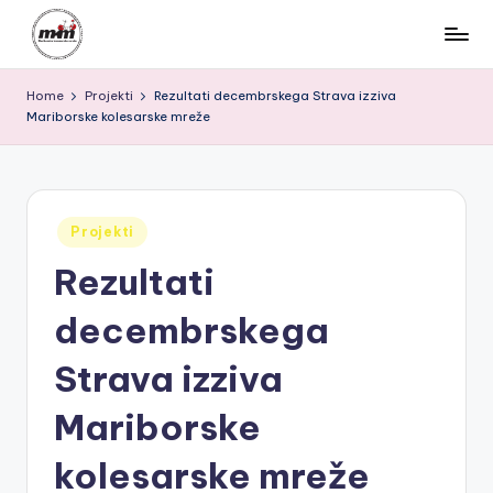
Skip
M
to
Za
content
Home
Projekti
Rezultati decembrskega Strava izziva
varen,
K
Mariborske kolesarske mreže
povezan
M
in
kolesarjem
|
prijazen
M
Maribor
Posted
Projekti
in
a
Rezultati
ri
decembrskega
b
o
Strava izziva
r
Mariborske
s
kolesarske mreže
k