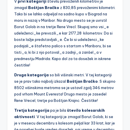
V
prvi kategoriji
številu prevoženih kilometrov je
a
zmagal
Boštjan Bračko
z 830,85 prevoženimi kilometri.
Tako bi se lahko odpeljal na sadno kupo v Biograd na
moru in nazaj v Maribor. Na drugo mesto se je uvrstil
Borut Golob in na tretje Rene Vrecl. Skupaj smo vsi_e
udeleženci_ke prevozili_e kar 2177,28 kilometrov. Da si
boste lažje predstavljali_e. Če bi si udeleženci_ke
podajali_e štafetno palico s startom v Mariboru, bi se
tisti_a, ki bi z njo potoval_a zadnji_a zanšel_a v
predmestju Madrida. Kapo dol za ta dosežek in iskrene
čestitke!
Druga kategorija
so bili višinski metri. V tej kategoriji
se je prav tako najbolj izkazal
Boštjan Bračko
. S skupno
8502 višinskima metroma se je ustavil zgolj 346 metrov
pod vrhom Mount Everesta! Drugo mesto je zasedel
Rene Vrecel, tretje pa Boštjan Krajnc. Čestitke!
Tretja kategorija
pa je bila
število kolesarskih
aktivnosti
. V tej kategoriji je zmagal Borut Golob, ki se
je v mesecu decembru s kolesom peljal kar 33 krat, kar je
še posebej hvale vreden dosežek, saj vreme v decembru