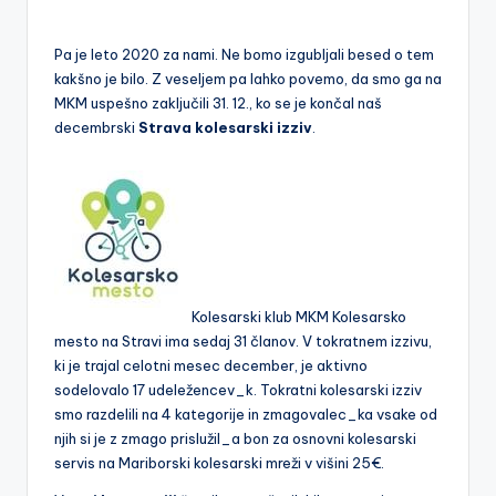
a
k
Pa je leto 2020 za nami. Ne bomo izgubljali besed o tem
kakšno je bilo. Z veseljem pa lahko povemo, da smo ga na
o
MKM uspešno zaključili 31. 12., ko se je končal naš
le
decembrski
Strava kolesarski izziv
.
s
a
r
s
k
Kolesarski klub MKM Kolesarsko
mesto na Stravi ima sedaj 31 članov. V tokratnem izzivu,
a
ki je trajal celotni mesec december, je aktivno
m
sodelovalo 17 udeležencev_k. Tokratni kolesarski izziv
smo razdelili na 4 kategorije in zmagovalec_ka vsake od
r
njih si je z zmago prislužil_a bon za osnovni kolesarski
e
servis na Mariborski kolesarski mreži v višini 25€.
ž