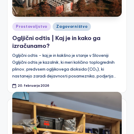
a
Posted
Prostovoljstvo
Zagovorništvo
in
Ogljični odtis | Kaj je in kako ga
izračunamo?
Ogljični odtis – kaj je in kakšno je stanje v Sloveniji
Ogljični odtis je kazalnik, ki meri količino toplogrednih
plinov, predvsem ogljikovega dioksida (CO₂), ki
nastanejo zaradi dejavnosti posameznika, podjetja…
20. februarja 2026