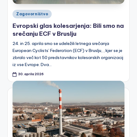
a
Posted
k
Zagovorništvo
in
o
Evropski glas kolesarjenja: Bili smo na
srečanju ECF v Bruslju
le
24. in 25. aprila smo se udeležili letnega srečanja
s
European Cyclists’ Federation (ECF) v Bruslju, , kjer se je
a
zbralo več kot 50 predstavnikov kolesarskih organizacij
r
iz vse Evrope. Dva…
s
30. aprila 2026
k
a
m
r
e
ž