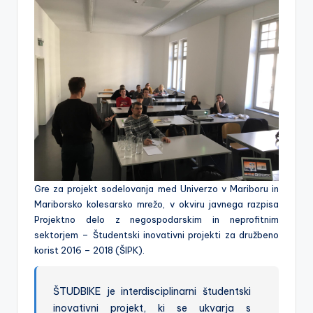
a
k
o
le
s
a
r
s
Gre za projekt sodelovanja med Univerzo v Mariboru in
k
Mariborsko kolesarsko mrežo, v okviru javnega razpisa
a
Projektno delo z negospodarskim in neprofitnim
sektorjem – Študentski inovativni projekti za družbeno
m
korist 2016 – 2018 (ŠIPK).
r
e
ŠTUDBIKE je interdisciplinarni študentski
ž
inovativni projekt, ki se ukvarja s