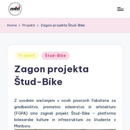
Skip
M
to
Za
content
Home
Projekti
Zagon projekta Štud-Bike
varen,
K
povezan
M
in
kolesarjem
|
prijazen
Posted
Projekti
Štud-Bike
M
Maribor
in
Zagon projekta
a
ri
Štud-Bike
b
o
Z uvodnim srečanjem v novih prostorih Fakultete za
r
gradbeništvo, prometno inženirstvo in arhitekturo
(FGPA) smo zagnali projekt Štud-Bike – platforma
s
kolesarske kulture in infrastrukture za študente v
k
Mariboru.