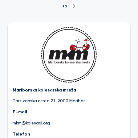
Številčenje
1
2
NEXT
PAGE
prispevkov
Mariborska kolesarska mreža
Partizanska cesta 2
1, 2000 Maribor
E-mail
mkm@kolesarji.org
Telefon