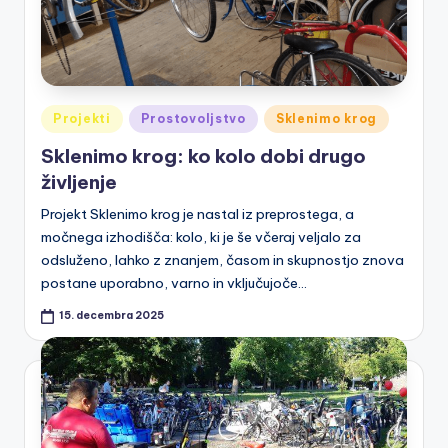
a
Posted
Projekti
Prostovoljstvo
Sklenimo krog
in
Sklenimo krog: ko kolo dobi drugo
življenje
Projekt Sklenimo krog je nastal iz preprostega, a
močnega izhodišča: kolo, ki je še včeraj veljalo za
odsluženo, lahko z znanjem, časom in skupnostjo znova
postane uporabno, varno in vključujoče…
15. decembra 2025